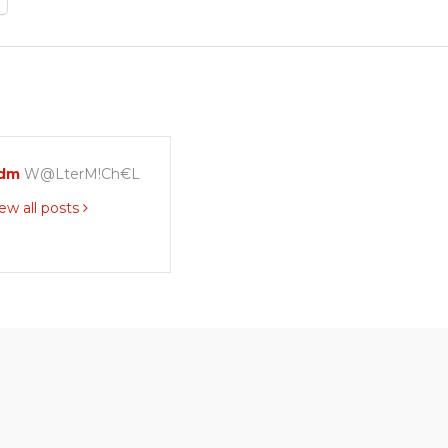
dm
W@LterM!Ch€L
ew all posts