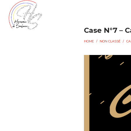
HARMONIE
HARMONIE
Case N°7 – C
HOME
/
NON CLASSÉ
/
DE
DE
ACCUEIL
L'AS
SOCHAUX
SOCHAUX