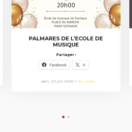
PALMARES DE L’ECOLE DE
MUSIQUE
Partager :
Facebook
X
Posted
Posted
by
adm
30 juin 2026
Non classé
on
in