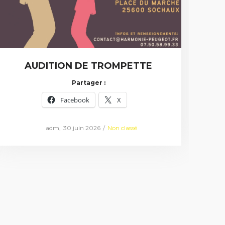
AUDITION DE TROMPETTE
Partager :
Facebook
X
Posted
Posted
by
adm
30 juin 2026
Non classé
on
in