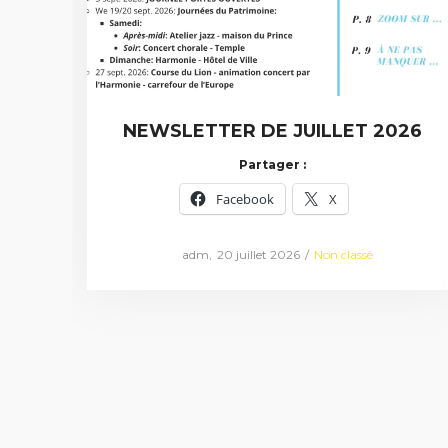
NEWSLETTER DE JUILLET 2026
Partager :
Facebook
X
Posted
Posted
by
adm
20 juillet 2026
Non classé
on
in