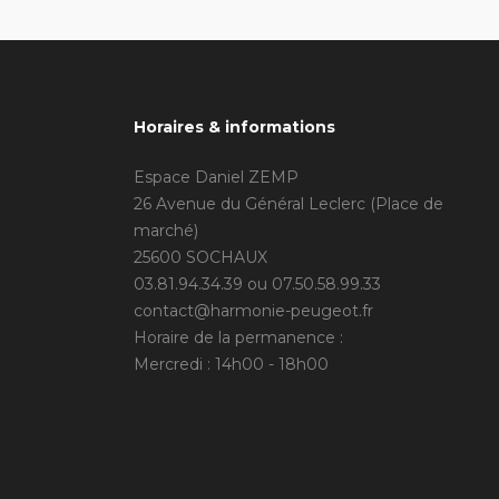
Horaires & informations
Espace Daniel ZEMP
26 Avenue du Général Leclerc (Place de
marché)
25600 SOCHAUX
03.81.94.34.39 ou 07.50.58.99.33
contact@harmonie-peugeot.fr
Horaire de la permanence :
Mercredi : 14h00 - 18h00