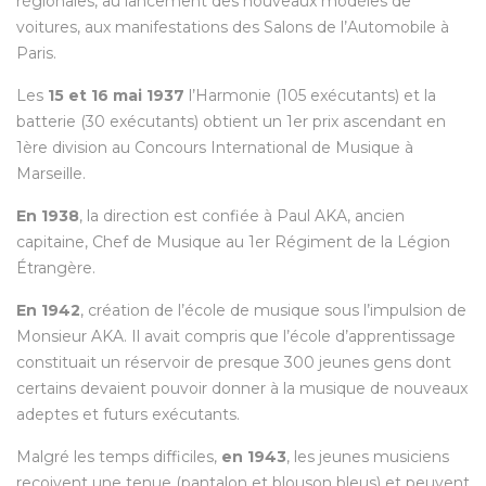
régionales, au lancement des nouveaux modèles de
voitures, aux manifestations des Salons de l’Automobile à
Paris.
Les
15 et 16 mai 1937
l’Harmonie (105 exécutants) et la
batterie (30 exécutants) obtient un 1er prix ascendant en
1ère division au Concours International de Musique à
Marseille.
En 1938
, la direction est confiée à Paul AKA, ancien
capitaine, Chef de Musique au 1er Régiment de la Légion
Étrangère.
En 1942
, création de l’école de musique sous l’impulsion de
Monsieur AKA. Il avait compris que l’école d’apprentissage
constituait un réservoir de presque 300 jeunes gens dont
certains devaient pouvoir donner à la musique de nouveaux
adeptes et futurs exécutants.
Malgré les temps difficiles,
en 1943
, les jeunes musiciens
reçoivent une tenue (pantalon et blouson bleus) et peuvent