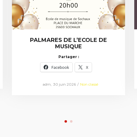
PALMARES DE L’ECOLE DE
MUSIQUE
Partager :
Facebook
X
Posted
Posted
by
adm
30 juin 2026
Non classé
on
in