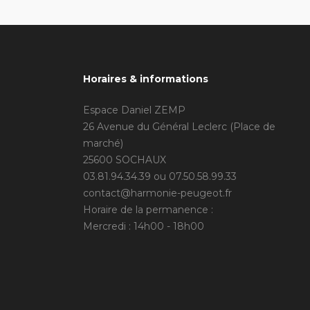
Horaires & informations
Espace Daniel ZEMP
26 Avenue du Général Leclerc (Place de
marché)
25600 SOCHAUX
03.81.94.34.39 ou 07.50.58.99.33
contact@harmonie-peugeot.fr
Horaire de la permanence :
Mercredi : 14h00 - 18h00