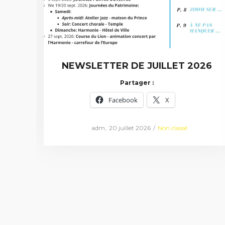
NEWSLETTER DE JUILLET 2026
Partager :
Facebook
X
Posted
Posted
by
adm
20 juillet 2026
Non classé
on
in