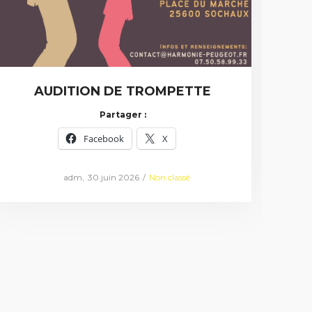
AUDITION DE TROMPETTE
Partager :
Facebook
X
Posted
Posted
by
adm
30 juin 2026
Non classé
on
in