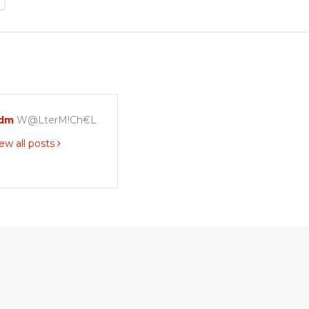
dm
W@LterM!Ch€L
ew all posts