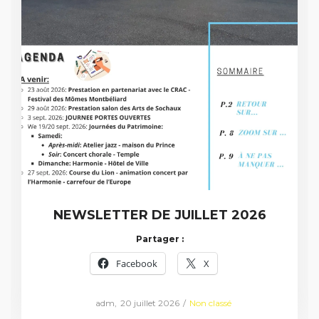
NEWSLETTER DE JUILLET 2026
Partager :
Facebook
X
Posted
Posted
by
adm
20 juillet 2026
Non classé
on
in