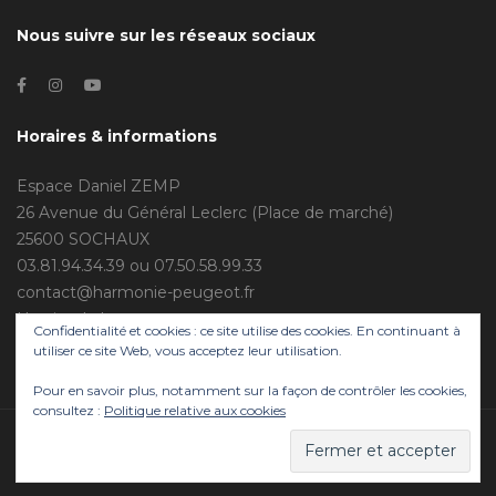
Nous suivre sur les réseaux sociaux
Horaires & informations
Espace Daniel ZEMP
26 Avenue du Général Leclerc (Place de marché)
25600 SOCHAUX
03.81.94.34.39 ou 07.50.58.99.33
contact@harmonie-peugeot.fr
Horaire de la permanence :
Confidentialité et cookies : ce site utilise des cookies. En continuant à
Mercredi : 14h00 - 18h00
utiliser ce site Web, vous acceptez leur utilisation.
Pour en savoir plus, notamment sur la façon de contrôler les cookies,
consultez :
Politique relative aux cookies
Harmonie de Sochaux
© NEWENT agency
All Right Reserved 2020