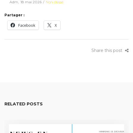
Posted
Posted
By
Adm
18 mai 2026
Non classé
on
in
Partager :
Facebook
X
Share this post
RELATED POSTS