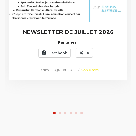
NEWSLETTER DE JUILLET 2026
Partager :
Facebook
X
Posted
Posted
by
adm
20 juillet 2026
Non classé
on
in