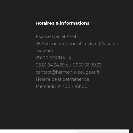
Horaires & informations
Espace Daniel ZEMP
26 Avenue du Général Leclerc (Place de
marché)
25600 SOCHAUX
03.81.94.34.39 ou 07.50.58.99.33
contact@harmonie-peugeot.fr
Horaire de la permanence :
Mercredi : 14h00 - 18h00