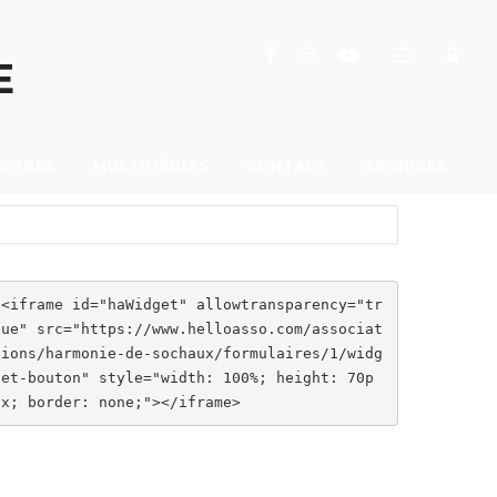
E
ESTRES
MULTIMÉDIAS
CONTACT
ARCHIVES
<iframe id="haWidget" allowtransparency="tr
ue" src="https://www.helloasso.com/associat
ions/harmonie-de-sochaux/formulaires/1/widg
et-bouton" style="width: 100%; height: 70p
x; border: none;"></iframe>