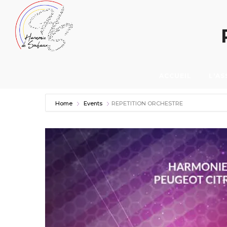
HARMONIE
HARMONIE
DE
DE
ACCUEIL
L'AS
Home
Events
REPETITION ORCHESTRE
SOCHAUX
SOCHAUX