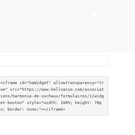
ESTRES
MULTIMÉDIAS
CONTACT
ARCHIVES
<iframe id="haWidget" allowtransparency="tr
ue" src="https://www.helloasso.com/associat
ions/harmonie-de-sochaux/formulaires/1/widg
et-bouton" style="width: 100%; height: 70p
x; border: none;"></iframe>