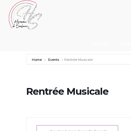
HARMONIE
HARMONIE
DE
DE
ACCUEIL
L'AS
Home
Events
Rentrée Musicale
SOCHAUX
SOCHAUX
Rentrée Musicale