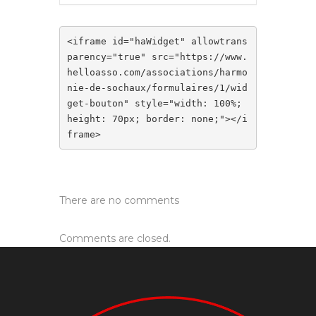
<iframe id="haWidget" allowtrans
parency="true" src="https://www.
helloasso.com/associations/harmo
nie-de-sochaux/formulaires/1/wid
get-bouton" style="width: 100%; 
height: 70px; border: none;"></i
frame>
There are no comments
Comments are closed.