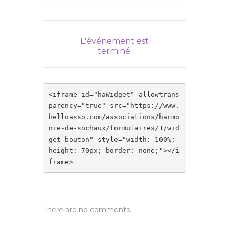
L'événement est
terminé.
<iframe id="haWidget" allowtrans
parency="true" src="https://www.
helloasso.com/associations/harmo
nie-de-sochaux/formulaires/1/wid
get-bouton" style="width: 100%; 
height: 70px; border: none;"></i
frame>
There are no comments