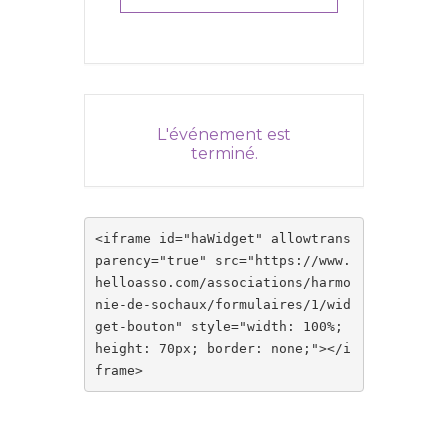
L'événement est
terminé.
<iframe id="haWidget" allowtrans
parency="true" src="https://www.
helloasso.com/associations/harmo
nie-de-sochaux/formulaires/1/wid
get-bouton" style="width: 100%; 
height: 70px; border: none;"></i
frame>