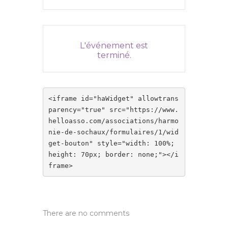
L'événement est
terminé.
<iframe id="haWidget" allowtrans
parency="true" src="https://www.
helloasso.com/associations/harmo
nie-de-sochaux/formulaires/1/wid
get-bouton" style="width: 100%; 
height: 70px; border: none;"></i
frame>
There are no comments