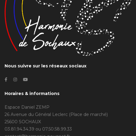
Nous suivre sur les réseaux sociaux
Horaires & informations
Espace Daniel ZEMP
26 Avenue du Général Leclerc (Place de marché)
25600 SOCHAUX
03.81.94.34.39 ou 07.50.58.99.33