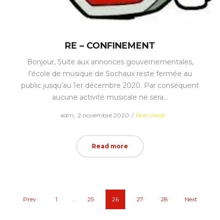
RE – CONFINEMENT
Bonjour, Suite aux annonces gouvernementales,
l’école de musique de Sochaux reste fermée au
public jusqu’au 1er décembre 2020. Par conséquent
aucune activité musicale ne sera…
Posted
Posted
by
adm
2 novembre 2020
Non classé
on
in
Read more
Prev
1
…
25
26
27
28
Next