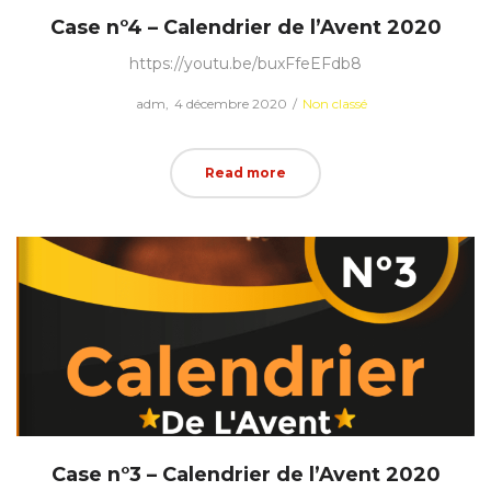
Case n°4 – Calendrier de l’Avent 2020
https://youtu.be/buxFfeEFdb8
Posted
Posted
by
adm
4 décembre 2020
Non classé
on
in
Read more
Case n°3 – Calendrier de l’Avent 2020