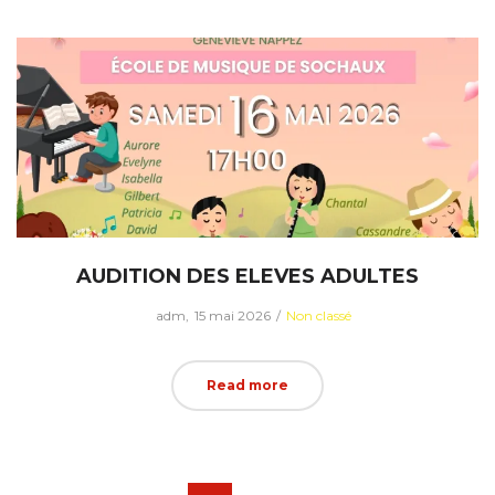
AUDITION DES ELEVES ADULTES
Posted
Posted
by
adm
15 mai 2026
Non classé
on
in
Read more