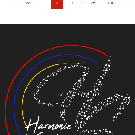
Prev
1
2
3
…
28
Next